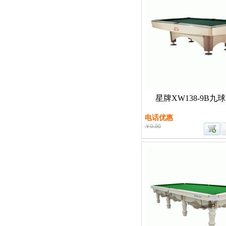
星牌XW138-9B九
电话优惠
￥0.00