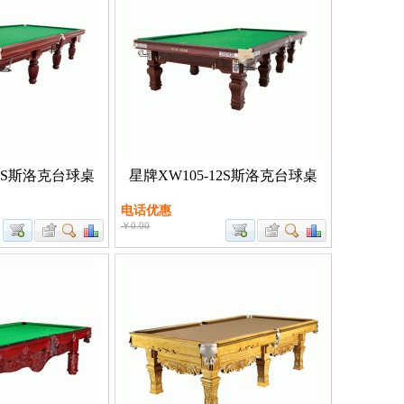
12S斯洛克台球桌
星牌XW105-12S斯洛克台球桌
电话优惠
￥0.00