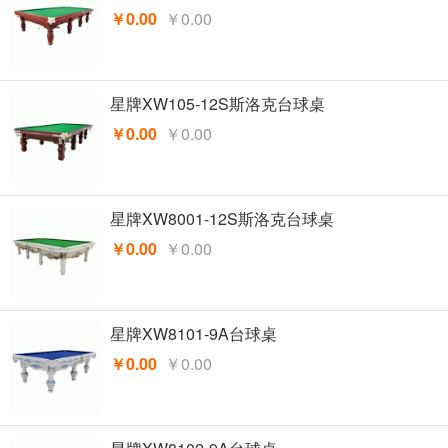
￥0.00
￥0.00
星牌XW105-12S斯洛克台球桌
￥0.00
￥0.00
星牌XW8001-12S斯洛克台球桌
￥0.00
￥0.00
星牌XW8101-9A台球桌
￥0.00
￥0.00