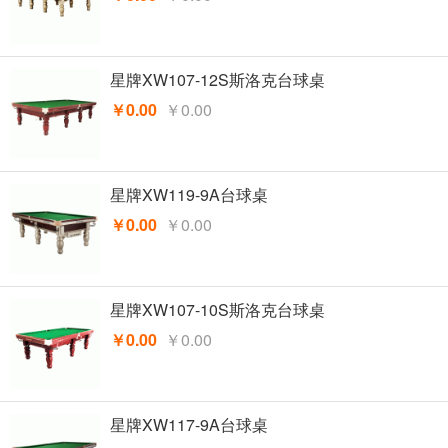
星牌XW107-12S斯洛克台球桌
￥0.00
￥0.00
星牌XW119-9A台球桌
￥0.00
￥0.00
星牌XW107-10S斯洛克台球桌
￥0.00
￥0.00
星牌XW117-9A台球桌