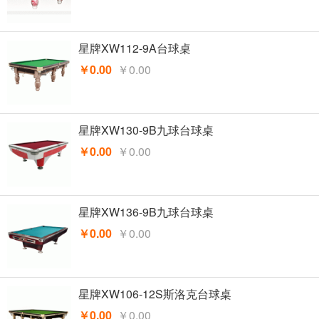
星牌XW112-9A台球桌
￥0.00
￥0.00
星牌XW130-9B九球台球桌
￥0.00
￥0.00
星牌XW136-9B九球台球桌
￥0.00
￥0.00
星牌XW106-12S斯洛克台球桌
￥0.00
￥0.00