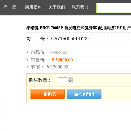
产 品
商用团购
关于我们
联系我们
»
泰诺健 BIKE 700iSP 自发电立式健身车 配用高级LED用户界
货 号：
G5715005F0D22F
市场价：
￥65000.00
销售价：
￥52000.00
节省： ￥13000.00
购买数量：