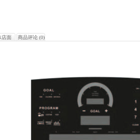
体店面
商品评论 (
0
)