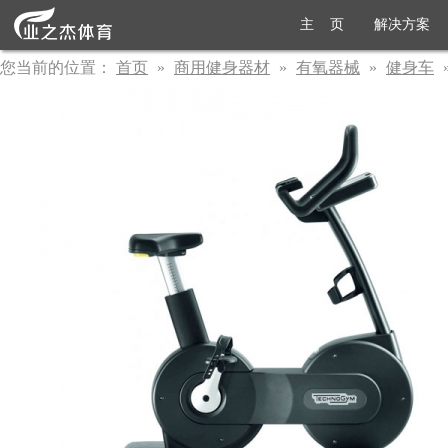
主 页
解决方案
您当前的位置：
首页
»
商用健身器材
»
有氧器械
»
健身车