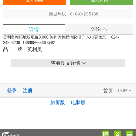
商城热线：010-64295188
评论
详情
(0)
英利奥舞蹈地胶现价0.000;英利奥舞蹈地胶报价 来电更优惠： 024-
24326236 18698866366 橡胶
2
品 牌：
英利奥
查看图文详情
5.00
0
评价
分，共
位参与
登录
注册
首页
TOP
触屏版
电脑版