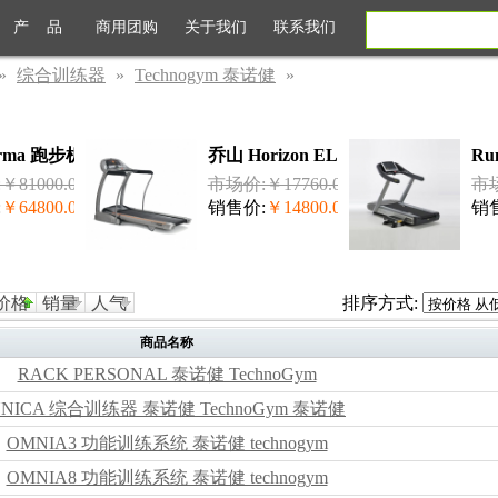
产 品
商用团购
关于我们
联系我们
»
综合训练器
»
Technogym 泰诺健
»
orma 跑步机 泰诺健...
乔山 Horizon ELITE T4000 跑步机
Ru
81000.00
市场价:￥17760.00
市场
:
￥64800.00
销售价:
￥14800.00
销
价格
销量
人气
排序方式:
商品名称
RACK PERSONAL 泰诺健 TechnoGym
UNICA 综合训练器 泰诺健 TechnoGym 泰诺健
OMNIA3 功能训练系统 泰诺健 technogym
OMNIA8 功能训练系统 泰诺健 technogym