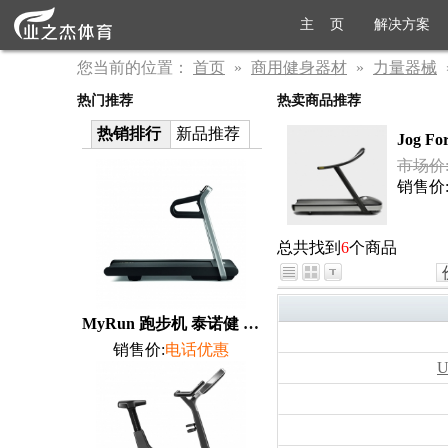
主 页
解决方案
您当前的位置：
首页
»
商用健身器材
»
力量器械
热门推荐
热卖商品推荐
热销排行
新品推荐
Jog F
市场价:￥
销售价
总共找到
6
个商品
MyRun 跑步机 泰诺健 TechnoGym
销售价:
电话优惠