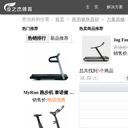
主 页
解决方案
您当前的位置：
首页
»
商用健身器材
»
力量器械
热门推荐
热卖商品推荐
热销排行
新品推荐
Jog F
市场价:￥
销售价
总共找到
5
个商品
MyRun 跑步机 泰诺健 TechnoGym
销售价:
电话优惠